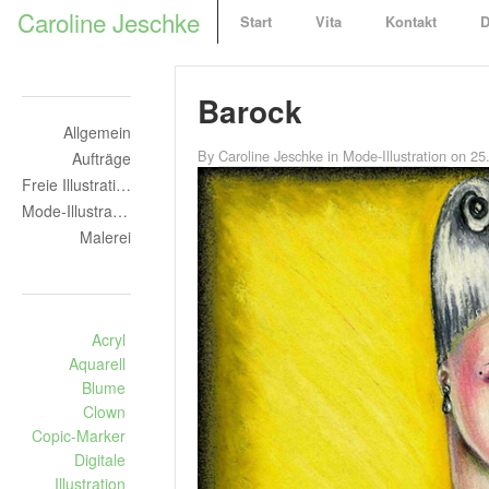
F
Caroline Jeschke
Start
Vita
Kontakt
D
r
e
i
Barock
e
Allgemein
I
By
Caroline Jeschke
in
Mode-Illustration
on 25.
Aufträge
l
Freie Illustrationen
l
Mode-Illustration
u
Malerei
s
t
r
a
Acryl
t
Aquarell
Blume
o
Clown
r
Copic-Marker
i
Digitale
n
Illustration