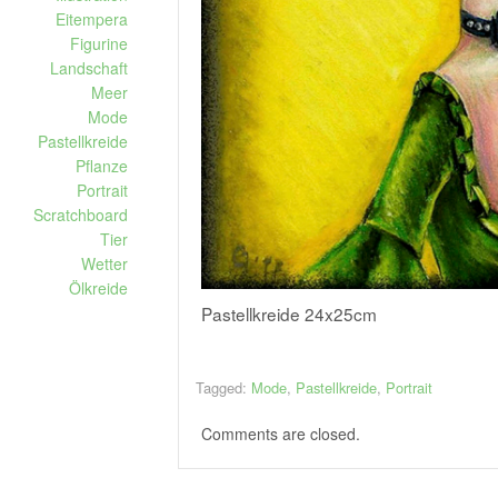
Eitempera
Figurine
Landschaft
Meer
Mode
Pastellkreide
Pflanze
Portrait
Scratchboard
Tier
Wetter
Ölkreide
Pastellkreide 24x25cm
Tagged:
Mode
,
Pastellkreide
,
Portrait
Comments are closed.