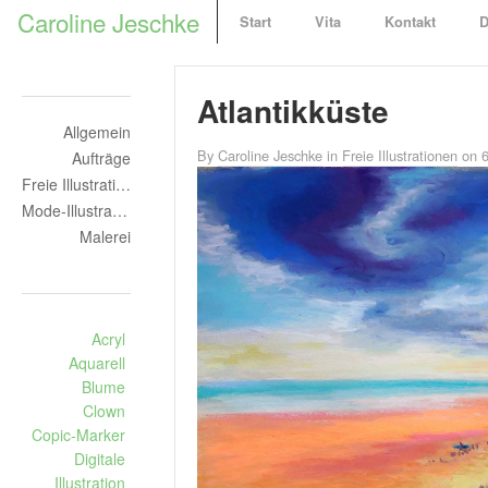
F
Caroline Jeschke
Start
Vita
Kontakt
D
r
e
i
Atlantikküste
e
Allgemein
I
By
Caroline Jeschke
in
Freie Illustrationen
on 
Aufträge
l
Freie Illustrationen
l
Mode-Illustration
u
Malerei
s
t
r
a
Acryl
t
Aquarell
Blume
o
Clown
r
Copic-Marker
i
Digitale
n
Illustration